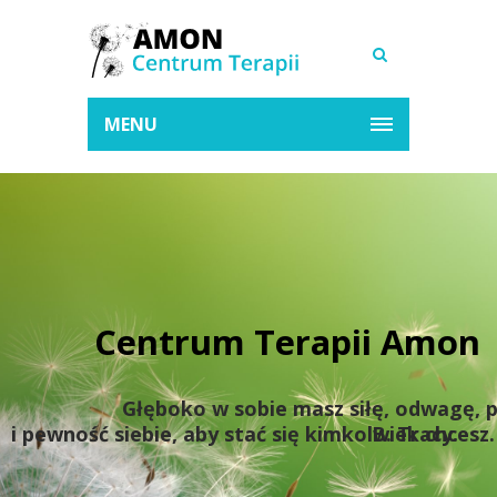
MENU
Centrum Terapii Amon
Głęboko w sobie masz siłę, odwagę, p
i pewność siebie, aby stać się kimkolwiek chcesz.
B. Tracy.