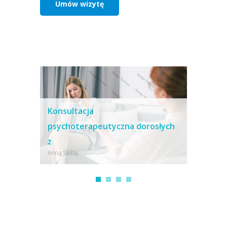
Umów wizytę
Konsultacja
psychoterapeutyczna dorosłych
z
z
Konsulta
Anną Skibą
Krzysztofe