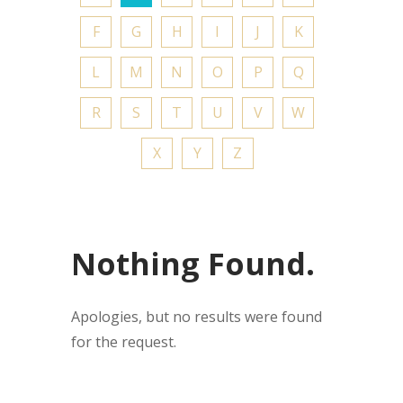
F
G
H
I
J
K
L
M
N
O
P
Q
R
S
T
U
V
W
X
Y
Z
Nothing Found.
Apologies, but no results were found
for the request.